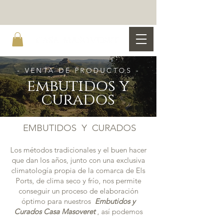
- VENTA DE PRODUCTOS -
embutidos y
curados
EMBUTIDOS Y CURADOS
Los métodos tradicionales y el buen hacer
que dan los años, junto con una exclusiva
climatología propia de la comarca de Els
Ports, de clima seco y frío, nos permite
conseguir un proceso de elaboración
óptimo para nuestros
Embutidos y
Curados Casa Masoveret
, así podemos