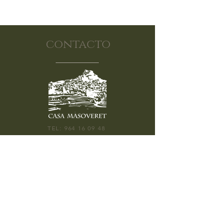
contacto
TEL:
964 16 09 48
CALLE SEGURA BARREDA 9, 12300
MORELLA
ABIERTO: 10:30H - 20:00H