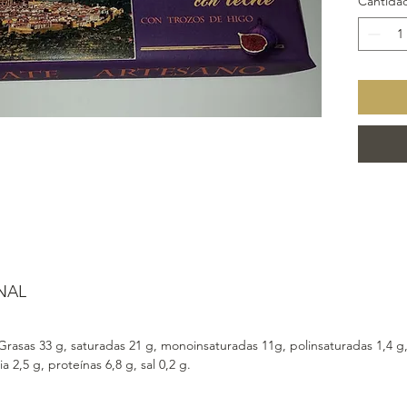
Cantida
y vainil
Puede c
CÁSCA
NAL
 G
rasas 33 g, saturadas 21 g, monoinsaturadas 11g, polinsaturadas 1,4 g
ia 2,5 g,
proteínas 6,8 g, sal 0,2 g.