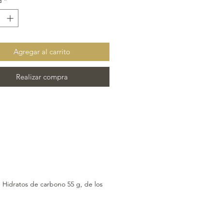
d
*
la), cacao 40%.
ontener trazas de FRUTOS DE
RA.
Agregar al carrito
Realizar compra
, Hidratos de carbono 55 g, de los