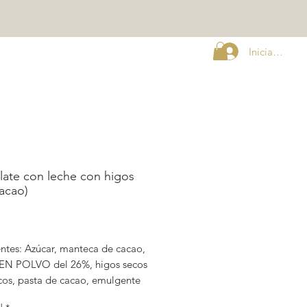
Iniciar sesión
guntas Frecuentes
ate con leche con higos
acao)
ecio
entes: Azúcar, manteca de cacao,
N POLVO del 26%, higos secos
cos, pasta de cacao, emulgente
NA DE SOJA), aromas ( higo, nata