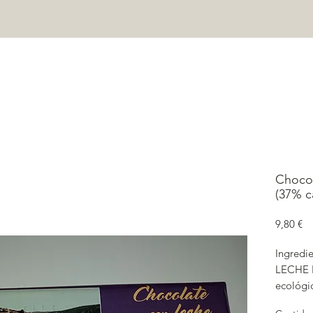
ORTADA
CASA MASOVERET
TIENDA
CONTACTO
Pre
Chocol
(37% c
Pr
9,80 €
Ingredi
LECHE E
ecológi
(LECITI