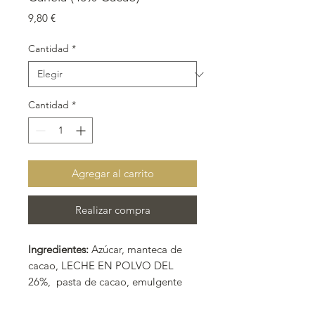
Precio
9,80 €
Cantidad
*
Cantidad
*
Agregar al carrito
Realizar compra
Ingredientes:
Azúcar, manteca de
cacao, LECHE EN POLVO DEL
26%, pasta de cacao, emulgente
(LECITINA DE SOJA), aromas:
(canela, nata y vainilla) y cacao 40%.