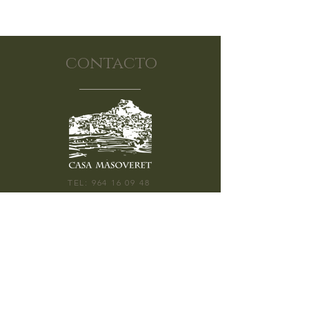
contacto
TEL:
964 16 09 48
CALLE SEGURA BARREDA 9, 12300
MORELLA
ABIERTO: 10:30H - 20:00H