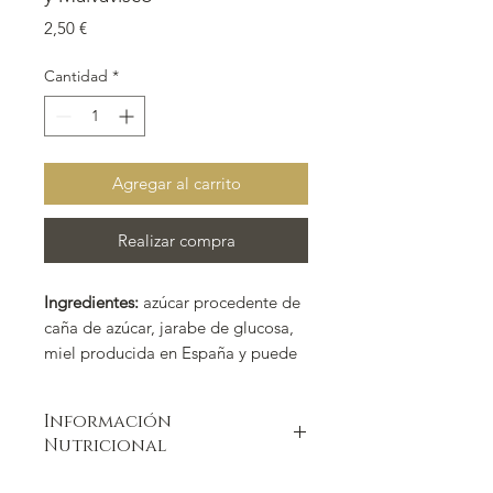
Precio
2,50 €
Cantidad
*
Agregar al carrito
Realizar compra
Ingredientes:
azúcar procedente de
caña de azúcar, jarabe de glucosa,
miel producida en España y puede
contener (según sabor): ácido
cítrico, aromas y mentol.
Sin gluten.
Información
Nutricional
120 g.
VALORES MEDIOS POR 100 g.