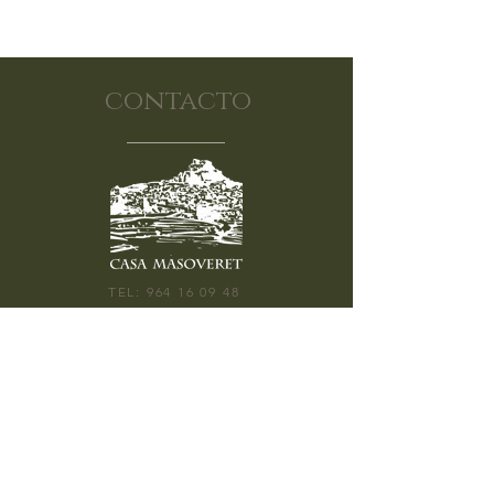
contacto
TEL:
964 16 09 48
CALLE SEGURA BARREDA 9, 12300
MORELLA
ABIERTO: 10:30H - 20:00H