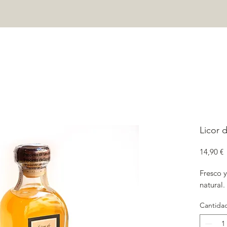
ORTADA
CASA MASOVERET
TIENDA
CONTACTO
Pre
Licor
P
14,90 €
Fresco 
natural.
Cantida