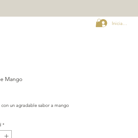
Iniciar sesión
guntas Frecuentes
 de Mango
recio
y con un agradable sabor a mango
d
*