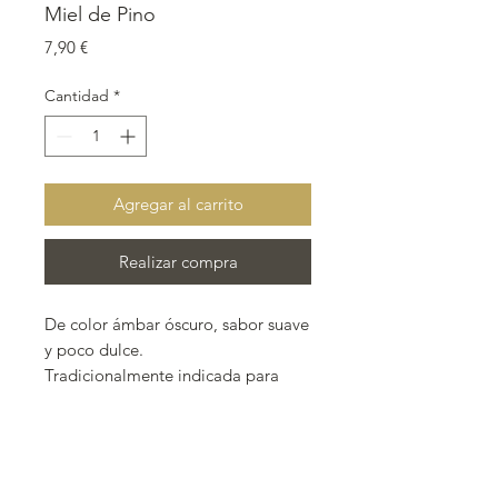
Miel de Pino
Precio
7,90 €
Cantidad
*
Agregar al carrito
Realizar compra
De color ámbar óscuro, sabor suave
y poco dulce.
Tradicionalmente indicada para
problemas respiratorios y
afecciones bronquiales.
Envase de 500 g.