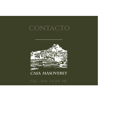
contacto
TEL:
964 16 09 48
CALLE SEGURA BARREDA 9, 12300
MORELLA
ABIERTO: 10:30H - 20:00H